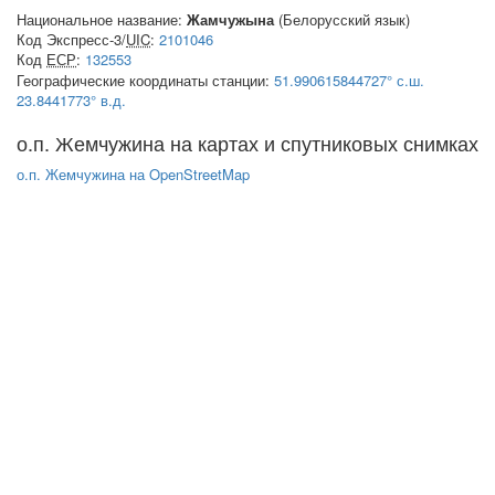
Национальное название:
Жамчужына
(Белорусский язык)
Код Экспресс-3/
UIC
:
2101046
Код
ЕСР
:
132553
Географические координаты станции:
51.990615844727° с.ш.
23.8441773° в.д.
о.п. Жемчужина на картах и спутниковых снимках
о.п. Жемчужина на OpenStreetMap