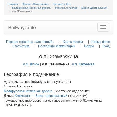
Главная
Проект «Фотолинии»
Беларусь (БЧ)
Белорусская железная дорога
Участок Хотислав — Брест-Центральный
о.п. Жемчужина
Railwayz.info
Toggle
navigatio
Главная страница «Фотолиний»
Карта дороги
Новые фото
Статистика
Последние комментарии
Форум
Вход
о.п. Жемчужина
о.п. Дубок
|
о.п. Жемчужина
|
о.п. Каменная
География и подчинение
Администрация: Беларуская чыгунка (БЧ)
Страна: Беларусь
Белорусская железная дорога
, Брестское отделение
Линия
Хотислав — Брест-Центральный
(473,987 км)
Текущее местное время на остановочном пункте Жемчужина:
10:54:12
(GMT+3)