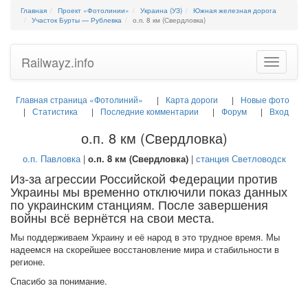
Главная
Проект «Фотолинии»
Украина (УЗ)
Южная железная дорога
Участок Бурты — Рублевка
о.п. 8 км (Свердловка)
Railwayz.info
Toggle
navigatio
Главная страница «Фотолиний»
Карта дороги
Новые фото
Статистика
Последние комментарии
Форум
Вход
о.п. 8 км (Свердловка)
о.п. Павловка
|
о.п. 8 км (Свердловка)
|
станция Светловодск
Из-за агрессии Российской Федерации против
Украины мы временно отключили показ данных
по украинским станциям. После завершения
войны всё вернётся на свои места.
Мы поддерживаем Украину и её народ в это трудное время. Мы
надеемся на скорейшее восстановление мира и стабильности в
регионе.
Спасибо за понимание.