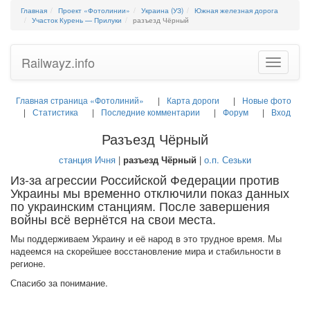
Главная
Проект «Фотолинии»
Украина (УЗ)
Южная железная дорога
Участок Курень — Прилуки
разъезд Чёрный
Railwayz.info
Toggle
navigatio
Главная страница «Фотолиний»
Карта дороги
Новые фото
Статистика
Последние комментарии
Форум
Вход
Разъезд Чёрный
станция Ичня
|
разъезд Чёрный
|
о.п. Сезьки
Из-за агрессии Российской Федерации против
Украины мы временно отключили показ данных
по украинским станциям. После завершения
войны всё вернётся на свои места.
Мы поддерживаем Украину и её народ в это трудное время. Мы
надеемся на скорейшее восстановление мира и стабильности в
регионе.
Спасибо за понимание.