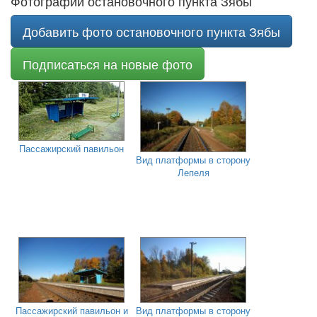
Фотографии остановочного пункта Зябы
Добавить фото остановочного пункта Зябы
Подписаться на новые фото
Пассажирский павильон
Вид платформы в сторону
Лепеля
Пассажирский павильон и
Вид платформы в сторону