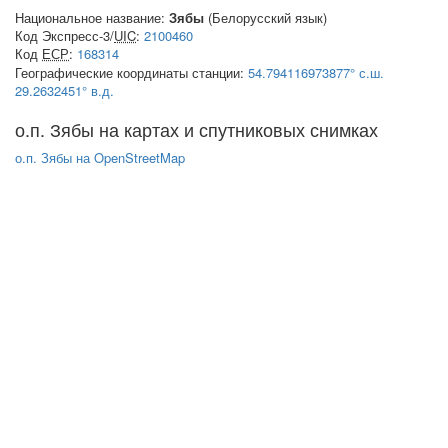
Национальное название:
Зябы
(Белорусский язык)
Код Экспресс-3/
UIC
:
2100460
Код
ЕСР
:
168314
Географические координаты станции:
54.794116973877° с.ш.
29.2632451° в.д.
о.п. Зябы на картах и спутниковых снимках
о.п. Зябы на OpenStreetMap