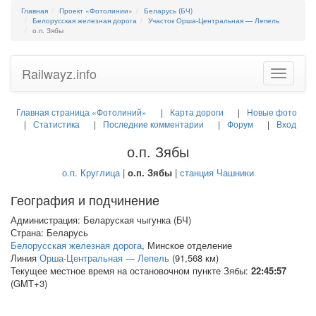
Главная
Проект «Фотолинии»
Беларусь (БЧ)
Белорусская железная дорога
Участок Орша-Центральная — Лепель
о.п. Зябы
Railwayz.info
Toggle
navigatio
Главная страница «Фотолиний»
Карта дороги
Новые фото
Статистика
Последние комментарии
Форум
Вход
о.п. Зябы
о.п. Круглица
|
о.п. Зябы
|
станция Чашники
География и подчинение
Администрация: Беларуская чыгунка (БЧ)
Страна: Беларусь
Белорусская железная дорога
, Минское отделение
Линия
Орша-Центральная — Лепель
(91,568 км)
Текущее местное время на остановочном пункте Зябы:
22:45:58
(GMT+3)