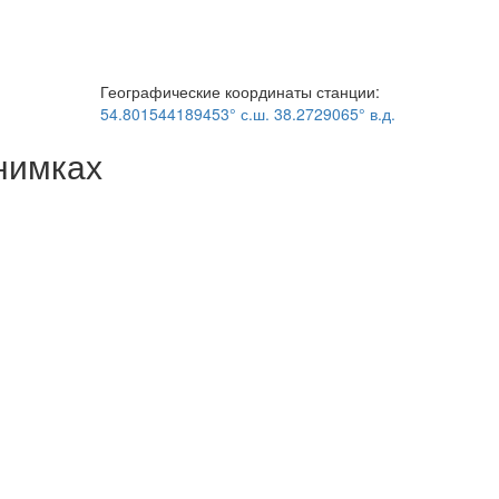
Географические координаты станции:
54.801544189453° с.ш. 38.2729065° в.д.
нимках