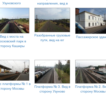
Узуновского
направления, вид в
правления, вид в
сторону пассажирских
рону пассажирских
платформ
платформ
Разобранные грузовые
Вид с моста на
Пассажирское зда
пути, вид на юг
осковский парк в
сторону Каширы
с платформы № 1 в
Платформа № 3. Вид в
Платформа № 2. Ви
сторону Москвы
сторону Узуново
сторону Москвы