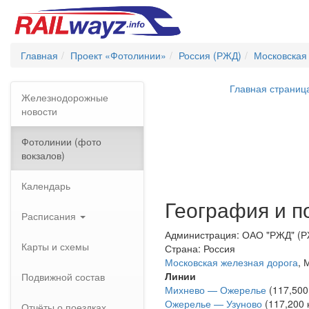
Главная
Проект «Фотолинии»
Россия (РЖД)
Московская
Главная страниц
Железнодорожные
новости
Фотолинии (фото
вокзалов)
Календарь
География и п
Расписания
Администрация: ОАО "РЖД" (
Карты и схемы
Страна: Россия
Московская железная дорога
, 
Линии
Подвижной состав
Михнево — Ожерелье
(117,500
Ожерелье — Узуново
(117,200 
Отчёты о поездках