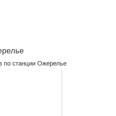
ерелье
в по станции Ожерелье