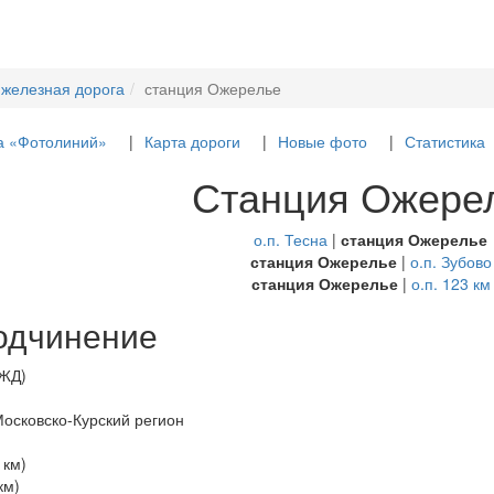
 железная дорога
станция Ожерелье
а «Фотолиний»
Карта дороги
Новые фото
Статистика
Станция Ожере
о.п. Тесна
|
станция Ожерелье
станция Ожерелье
|
о.п. Зубово
станция Ожерелье
|
о.п. 123 км
одчинение
РЖД)
Московско-Курский регион
 км)
км)