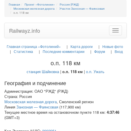
Главная
Проект «Фотолинии»
Россия (РЖД)
Московская железная дорога
Участок Занозная — Фаянсовая
о.п. 118 км
Railwayz.info
Toggle
navigatio
Главная страница «Фотолиний»
Карта дороги
Новые фото
Статистика
Последние комментарии
Форум
Вход
о.п. 118 км
станция Шайковка
|
о.п. 118 км
|
о.п. Ужать
География и подчинение
Администрация: ОАО "РЖД" (РЖД)
Страна: Россия
Московская железная дорога
, Смоленский регион
Линия
Занозная — Фаянсовая
(117,900 км)
Текущее местное время на остановочном пункте 118 км:
4:37:46
(GMT+3)
Код Экспресс-3/
UIC
:
2002951