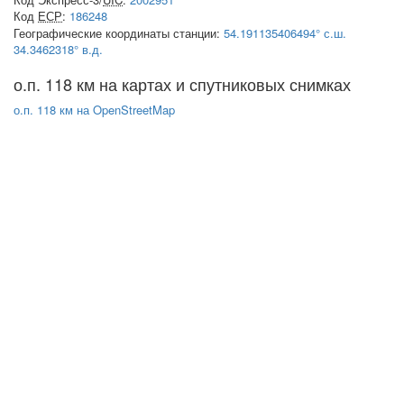
Код
ЕСР
:
186248
Географические координаты станции:
54.191135406494° с.ш.
34.3462318° в.д.
о.п. 118 км на картах и спутниковых снимках
о.п. 118 км на OpenStreetMap