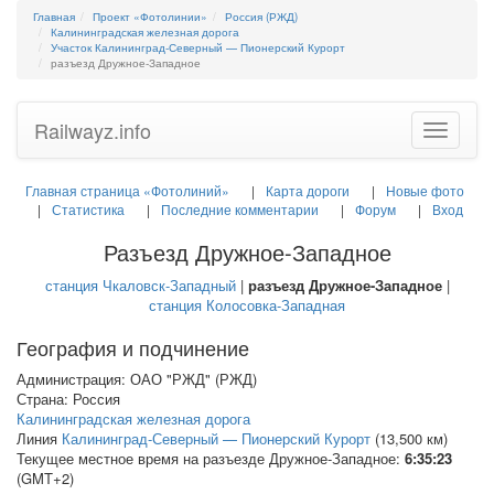
Главная
Проект «Фотолинии»
Россия (РЖД)
Калининградская железная дорога
Участок Калининград-Северный — Пионерский Курорт
разъезд Дружное-Западное
Railwayz.info
Toggle
navigatio
Главная страница «Фотолиний»
Карта дороги
Новые фото
Статистика
Последние комментарии
Форум
Вход
Разъезд Дружное-Западное
станция Чкаловск-Западный
|
разъезд Дружное-Западное
|
станция Колосовка-Западная
География и подчинение
Администрация: ОАО "РЖД" (РЖД)
Страна: Россия
Калининградская железная дорога
Линия
Калининград-Северный — Пионерский Курорт
(13,500 км)
Текущее местное время на разъезде Дружное-Западное:
6:35:23
(GMT+2)