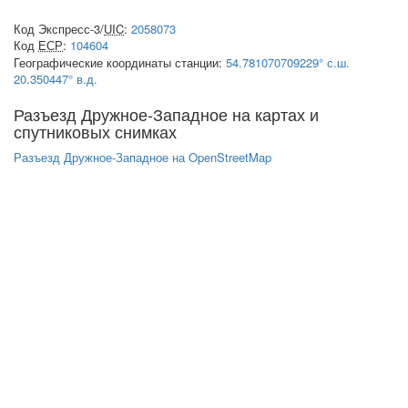
Код Экспресс-3/
UIC
:
2058073
Код
ЕСР
:
104604
Географические координаты станции:
54.781070709229° с.ш.
20.350447° в.д.
Разъезд Дружное-Западное на картах и
спутниковых снимках
Разъезд Дружное-Западное на OpenStreetMap