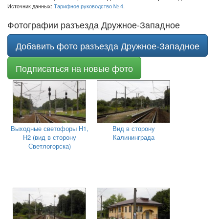
Источник данных:
Тарифное руководство № 4
.
Фотографии разъезда Дружное-Западное
Добавить фото разъезда Дружное-Западное
Подписаться на новые фото
Выходные светофоры Н1,
Вид в сторону
Н2 (вид в сторону
Калининграда
Светлогорска)