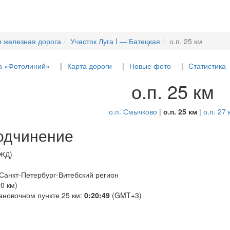
я железная дорога
Участок Луга I — Батецкая
о.п. 25 км
а «Фотолиний»
Карта дороги
Новые фото
Статистика
о.п. 25 км
о.п. Смычково
|
о.п. 25 км
|
о.п. 27 
одчинение
РЖД)
 Санкт-Петербург-Витебский регион
0 км)
ановочном пункте 25 км:
0:20:49
(GMT+3)