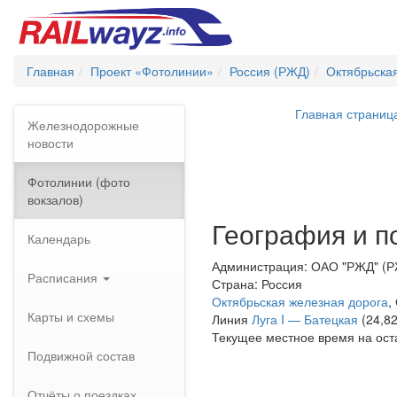
Главная
Проект «Фотолинии»
Россия (РЖД)
Октябрьска
Главная страниц
Железнодорожные
новости
Фотолинии (фото
вокзалов)
География и п
Календарь
Администрация: ОАО "РЖД" (
Расписания
Страна: Россия
Октябрьская железная дорога
,
Карты и схемы
Линия
Луга I — Батецкая
(24,82
Текущее местное время на ост
Подвижной состав
Отчёты о поездках