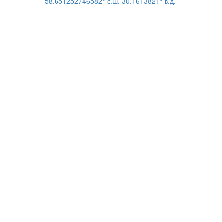
58.651252746582° с.ш. 30.1613821° в.д.