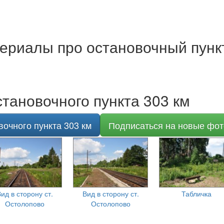
ериалы про остановочный пунк
тановочного пункта 303 км
вочного пункта 303 км
Подписаться на новые фот
ид в сторону ст.
Вид в сторону ст.
Табличка
Остолопово
Остолопово