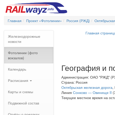
Главная
Проект «Фотолинии»
Россия (РЖД)
Октябрьска
Главная страниц
Железнодорожные
новости
Фотолинии (фото
вокзалов)
География и п
Календарь
Администрация: ОАО "РЖД" (
Расписания
Страна: Россия
Октябрьская железная дорога
,
Карты и схемы
Линия
Сонково — Овинище II
(
Текущее местное время на ост
Подвижной состав
Отчёты о поездках