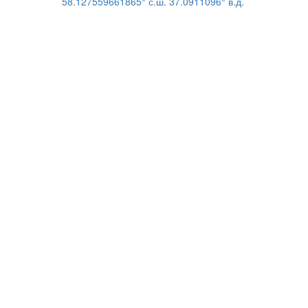
58.127559661865° с.ш. 37.0911096° в.д.