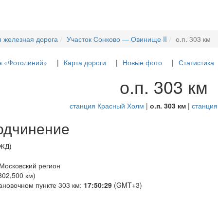
я железная дорога
Участок Сонково — Овинище II
о.п. 303 км
а «Фотолиний»
Карта дороги
Новые фото
Статистика
о.п. 303 км
станция Красный Холм
|
о.п. 303 км
|
станция
одчинение
РЖД)
 Московский регион
302,500 км)
ановочном пункте 303 км:
17:50:29
(GMT+3)