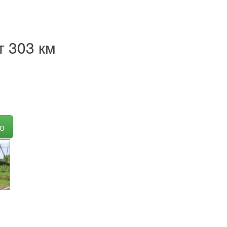
т 303 км
о