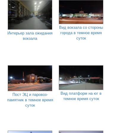
Вид вокзала со стороны
города в темное время
Интерьер зала ожидания
суток
вокзала
Вид платформ на юг в
Пост ЭЦ и паровоз-
темное время суток
памятник в темное время
суток