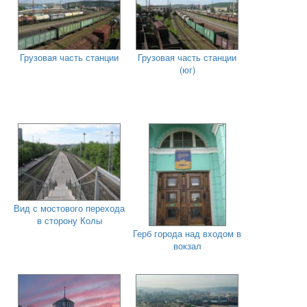
Грузовая часть станции
Грузовая часть станции
(юг)
Вид с мостового перехода
в сторону Колы
Герб города над входом в
вокзал