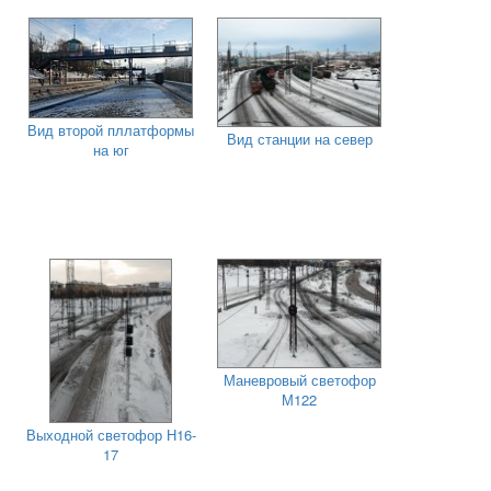
Вид второй пллатформы
Вид станции на север
на юг
Маневровый светофор
М122
Выходной светофор Н16-
17