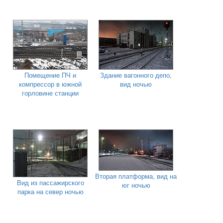
Помещение ПЧ и
Здание вагонного депо,
компрессор в южной
вид ночью
горловине станции
Вторая платформа, вид на
Вид из пассажирского
юг ночью
парка на север ночью