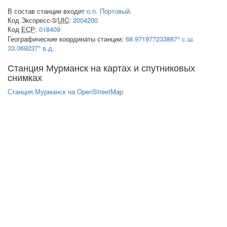
В состав станции входит
о.п. Портовый
.
Код Экспресс-3/
UIC
:
2004200
Код
ЕСР
:
018409
Географические координаты станции:
68.971977233887° с.ш.
33.069237° в.д.
Станция Мурманск на картах и спутниковых
снимках
Станция Мурманск на OpenStreetMap