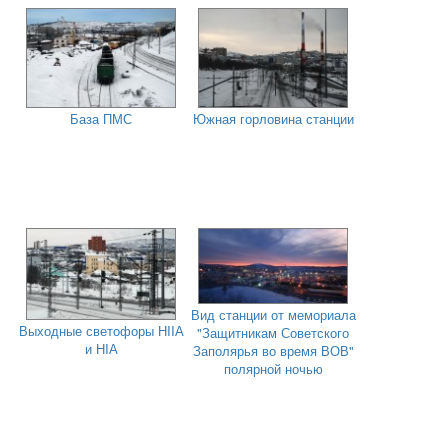
База ПМС
Южная горловина станции
Вид станции от мемориала
Выходные светофоры НIIА
"Защитникам Советского
и НIА
Заполярья во время ВОВ"
полярной ночью