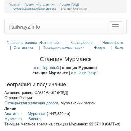
Главная
Проект «Фотолинии»
Россия (РЖД)
Октябрьская железная дорога
станция Мурманск
Railwayz.info
Toggle
navigatio
Главная страница «Фотолиний»
Карта дороги
Новые фото
Статистика
Последние комментарии
Форум
Вход
Станция Мурманск
о.п. Портовый
|
станция Мурманск
станция Мурманск
|
о.п. 2 км (закр.)
География и подчинение
Администрация: ОАО "РЖД" (РЖД)
Страна: Россия
Октябрьская железная дорога
, Мурманский регион
Линии
Апатиты I — Мурманск
(1447,820 км)
Мурманск — Ваенга
Текущее местное время на станции Мурманск:
22:37:21
(GMT+3)