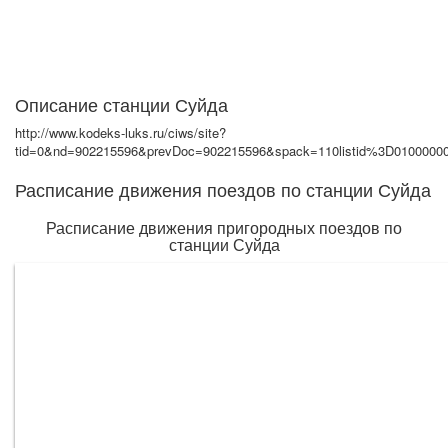
Описание станции Суйда
http://www.kodeks-luks.ru/ciws/site?
tid=0&nd=902215596&prevDoc=902215596&spack=110listid%3D0100
Расписание движения поездов по станции Суйда
Расписание движения пригородных поездов по
станции Суйда