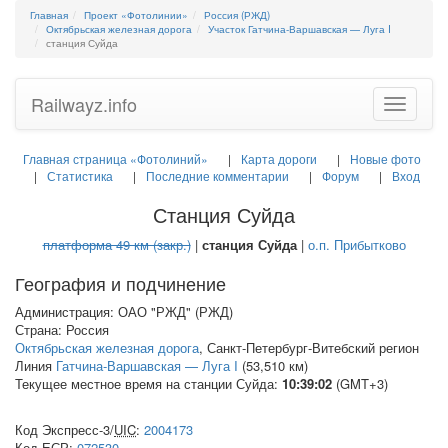
Главная
Проект «Фотолинии»
Россия (РЖД)
Октябрьская железная дорога
Участок Гатчина-Варшавская — Луга I
станция Суйда
Railwayz.info
Toggle
navigatio
Главная страница «Фотолиний»
Карта дороги
Новые фото
Статистика
Последние комментарии
Форум
Вход
Станция Суйда
платформа 49 км (закр.)
|
станция Суйда
|
о.п. Прибытково
География и подчинение
Администрация: ОАО "РЖД" (РЖД)
Страна: Россия
Октябрьская железная дорога
, Санкт-Петербург-Витебский регион
Линия
Гатчина-Варшавская — Луга I
(53,510 км)
Текущее местное время на станции Суйда:
10:39:02
(GMT+3)
Код Экспресс-3/
UIC
:
2004173
Код
ЕСР
:
072530