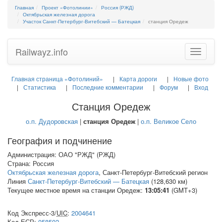
Главная
Проект «Фотолинии»
Россия (РЖД)
Октябрьская железная дорога
Участок Санкт-Петербург-Витебский — Батецкая
станция Оредеж
Railwayz.info
Toggle
navigatio
Главная страница «Фотолиний»
Карта дороги
Новые фото
Статистика
Последние комментарии
Форум
Вход
Станция Оредеж
о.п. Дудоровская
|
станция Оредеж
|
о.п. Великое Село
География и подчинение
Администрация: ОАО "РЖД" (РЖД)
Страна: Россия
Октябрьская железная дорога
, Санкт-Петербург-Витебский регион
Линия
Санкт-Петербург-Витебский — Батецкая
(128,630 км)
Текущее местное время на станции Оредеж:
13:05:41
(GMT+3)
Код Экспресс-3/
UIC
:
2004641
Код
ЕСР
:
058502