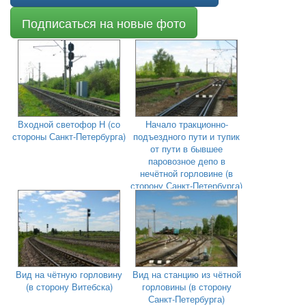
Подписаться на новые фото
Входной светофор Н (со
Начало тракционно-
стороны Санкт-Петербурга)
подъездного пути и тупик
от пути в бывшее
паровозное депо в
нечётной горловине (в
сторону Санкт-Петербурга)
Вид на чётную горловину
Вид на станцию из чётной
(в сторону Витебска)
горловины (в сторону
Санкт-Петербурга)