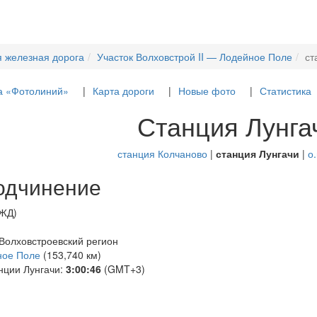
я железная дорога
Участок Волховстрой II — Лодейное Поле
ст
а «Фотолиний»
Карта дороги
Новые фото
Статистика
Станция Лунга
станция Колчаново
|
станция Лунгачи
|
о.
одчинение
РЖД)
 Волховстроевский регион
ное Поле
(153,740 км)
нции Лунгачи:
3:00:46
(GMT+3)