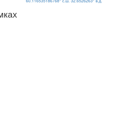
60.116535186768° с.ш. 32.6526263° в.д.
мках