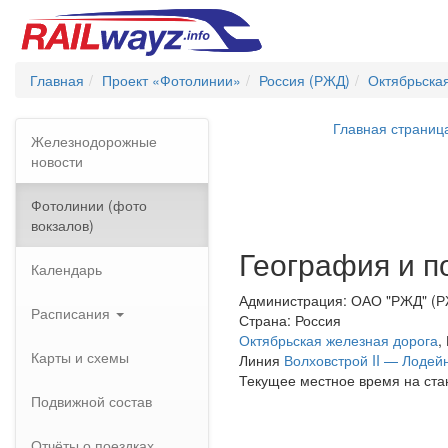
Главная
Проект «Фотолинии»
Россия (РЖД)
Октябрьска
Главная страниц
Железнодорожные
новости
Фотолинии (фото
вокзалов)
География и п
Календарь
Администрация: ОАО "РЖД" (
Расписания
Страна: Россия
Октябрьская железная дорога
,
Карты и схемы
Линия
Волховстрой II — Лодей
Текущее местное время на ста
Подвижной состав
Отчёты о поездках