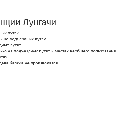
нции Лунгачи
ных путях.
ы на подъездных путях
дных путях
ько на подъездных путях и местах необщего пользования.
тях.
дача багажа не производятся.