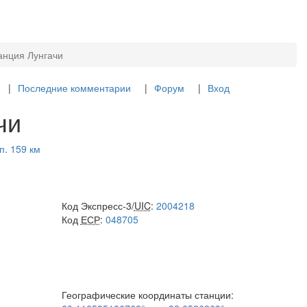
анция Лунгачи
Последние комментарии
Форум
Вход
чи
п. 159 км
Код Экспресс-3/
UIC
:
2004218
Код
ЕСР
:
048705
Географические координаты станции: