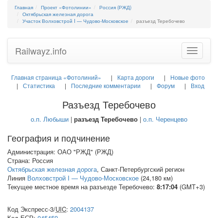
Главная
Проект «Фотолинии»
Россия (РЖД)
Октябрьская железная дорога
Участок Волховстрой I — Чудово-Московское
разъезд Теребочево
Railwayz.info
Toggle
navigatio
Главная страница «Фотолиний»
Карта дороги
Новые фото
Статистика
Последние комментарии
Форум
Вход
Разъезд Теребочево
о.п. Любыши
|
разъезд Теребочево
|
о.п. Черенцево
География и подчинение
Администрация: ОАО "РЖД" (РЖД)
Страна: Россия
Октябрьская железная дорога
, Санкт-Петербургский регион
Линия
Волховстрой I — Чудово-Московское
(24,180 км)
Текущее местное время на разъезде Теребочево:
8:17:04
(GMT+3)
Код Экспресс-3/
UIC
:
2004137
Код
ЕСР
:
045459