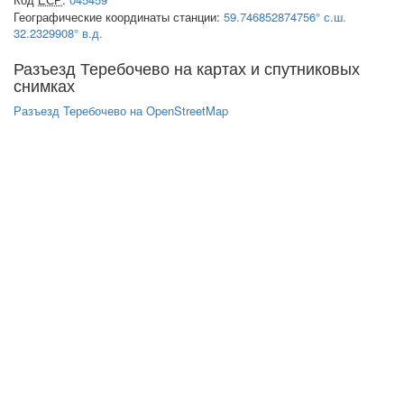
Географические координаты станции:
59.746852874756° с.ш.
32.2329908° в.д.
Разъезд Теребочево на картах и спутниковых
снимках
Разъезд Теребочево на OpenStreetMap