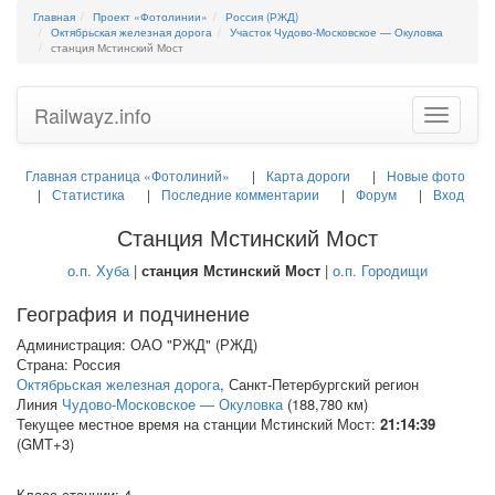
Главная
Проект «Фотолинии»
Россия (РЖД)
Октябрьская железная дорога
Участок Чудово-Московское — Окуловка
станция Мстинский Мост
Railwayz.info
Toggle
navigatio
Главная страница «Фотолиний»
Карта дороги
Новые фото
Статистика
Последние комментарии
Форум
Вход
Станция Мстинский Мост
о.п. Хуба
|
станция Мстинский Мост
|
о.п. Городищи
География и подчинение
Администрация: ОАО "РЖД" (РЖД)
Страна: Россия
Октябрьская железная дорога
, Санкт-Петербургский регион
Линия
Чудово-Московское — Окуловка
(188,780 км)
Текущее местное время на станции Мстинский Мост:
21:14:39
(GMT+3)
Класс станции: 4