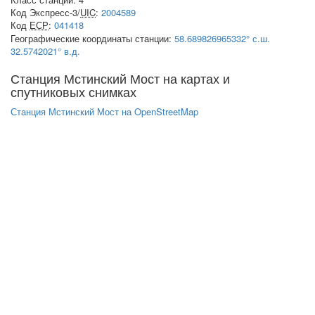
Код Экспресс-3/
UIC
:
2004589
Код
ЕСР
:
041418
Географические координаты станции:
58.689826965332° с.ш.
32.5742021° в.д.
Станция Мстинский Мост на картах и
спутниковых снимках
Станция Мстинский Мост на OpenStreetMap