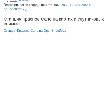
Географические координаты станции:
59.731117248535° с.ш.
30.1040874° в.д.
Станция Красное Село на картах и спутниковых
снимках
Станция Красное Село на OpenStreetMap