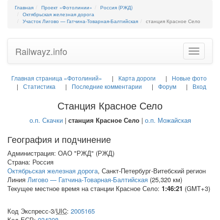
Главная
Проект «Фотолинии»
Россия (РЖД)
Октябрьская железная дорога
Участок Лигово — Гатчина-Товарная-Балтийская
станция Красное Село
Railwayz.info
Toggle
navigatio
Главная страница «Фотолиний»
Карта дороги
Новые фото
Статистика
Последние комментарии
Форум
Вход
Станция Красное Село
о.п. Скачки
|
станция Красное Село
|
о.п. Можайская
География и подчинение
Администрация: ОАО "РЖД" (РЖД)
Страна: Россия
Октябрьская железная дорога
, Санкт-Петербург-Витебский регион
Линия
Лигово — Гатчина-Товарная-Балтийская
(25,320 км)
Текущее местное время на станции Красное Село:
1:46:21
(GMT+3)
Код Экспресс-3/
UIC
:
2005165
Код
ЕСР
:
034308