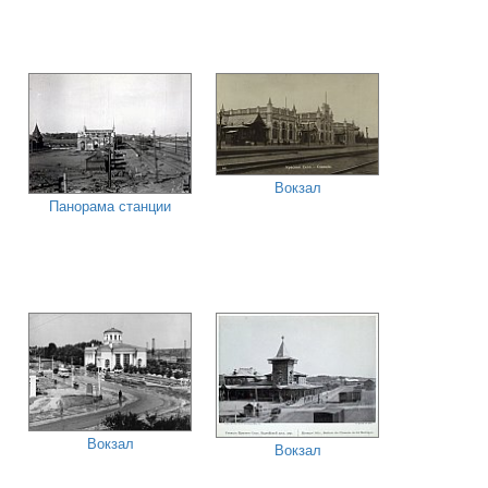
Вокзал
Панорама станции
Вокзал
Вокзал