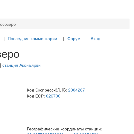
росозеро
Последние комментарии
Форум
Вход
зеро
|
станция Аконъярви
Код Экспресс-3/
UIC
:
2004287
Код
ЕСР
:
026706
Географические координаты станции: