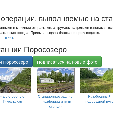
 операции, выполняемые на ст
онными и мелкими отправками, загружаемых целыми вагонами, тол
ажирские поезда. Прием и выдача багажа не производятся.
ство № 4
.
танции Поросозеро
и Поросозеро
Подписаться на новые фото
ид в сторону ст.
Станционное здание,
Разобранный
Гимольская
платформа и пути
подъездной пут
станции