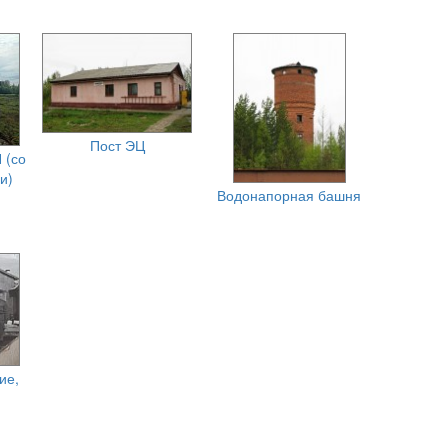
Пост ЭЦ
 (со
и)
Водонапорная башня
ие,