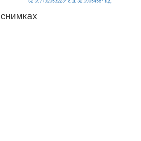
62.697792053223° с.ш. 32.6905458° в.д.
 снимках