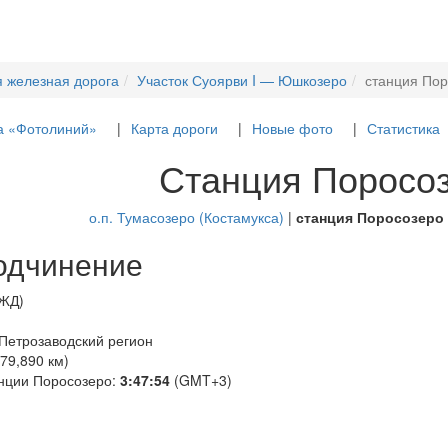
я железная дорога
Участок Суоярви I — Юшкозеро
станция По
а «Фотолиний»
Карта дороги
Новые фото
Статистика
Станция Поросо
о.п. Тумасозеро (Костамукса)
|
станция Поросозеро
одчинение
РЖД)
 Петрозаводский регион
79,890 км)
анции Поросозеро:
3:47:55
(GMT+3)