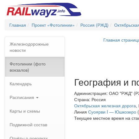
Главная
Проект «Фотолинии»
Россия (РЖД)
Октябрьска
Главная страниц
Железнодорожные
новости
Фотолинии (фото
вокзалов)
География и п
Календарь
Администрация: ОАО "РЖД" (
Расписания
Страна: Россия
Октябрьская железная дорога
,
Карты и схемы
Линия
Суоярви I — Юшкозеро
(
Текущее местное время на ст
Подвижной состав
Отчёты о поездках