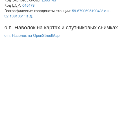
Код
ЕСР
:
045478
Географические координаты станции:
59.679069519043° с.ш.
32.1381361° в.д.
о.п. Наволок на картах и спутниковых снимках
о.п. Наволок на OpenStreetMap