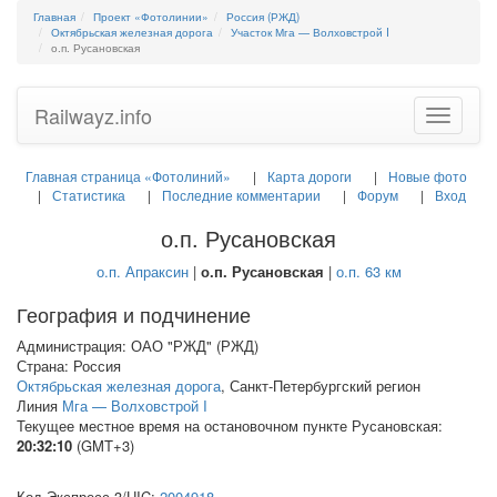
Главная
Проект «Фотолинии»
Россия (РЖД)
Октябрьская железная дорога
Участок Мга — Волховстрой I
о.п. Русановская
Railwayz.info
Toggle
navigatio
Главная страница «Фотолиний»
Карта дороги
Новые фото
Статистика
Последние комментарии
Форум
Вход
о.п. Русановская
о.п. Апраксин
|
о.п. Русановская
|
о.п. 63 км
География и подчинение
Администрация: ОАО "РЖД" (РЖД)
Страна: Россия
Октябрьская железная дорога
, Санкт-Петербургский регион
Линия
Мга — Волховстрой I
Текущее местное время на остановочном пункте Русановская:
20:32:10
(GMT+3)
Код Экспресс-3/
UIC
:
2004918