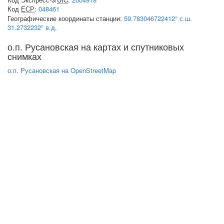
Код
ЕСР
:
048461
Географические координаты станции:
59.783046722412° с.ш.
31.2732232° в.д.
о.п. Русановская на картах и спутниковых
снимках
о.п. Русановская на OpenStreetMap