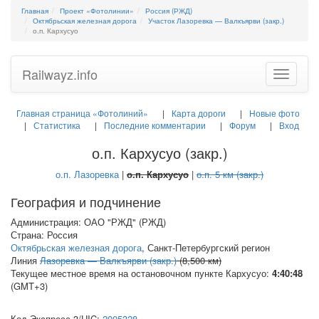
Главная
Проект «Фотолинии»
Россия (РЖД)
Октябрьская железная дорога
Участок Лазоревка — Валкъярви (закр.)
о.п. Кархусуо
Railwayz.info
Toggle
navigatio
Главная страница «Фотолиний»
Карта дороги
Новые фото
Статистика
Последние комментарии
Форум
Вход
о.п. Кархусуо (закр.)
о.п. Лазоревка
|
о.п. Кархусуо
|
о.п. 5 км (закр.)
География и подчинение
Администрация: ОАО "РЖД" (РЖД)
Страна: Россия
Октябрьская железная дорога
, Санкт-Петербургский регион
Линия
Лазоревка — Валкъярви (закр.)
(8,500 км)
Текущее местное время на остановочном пункте Кархусуо:
4:40:49
(GMT+3)
Код Экспресс-3/
UIC
:
2005328