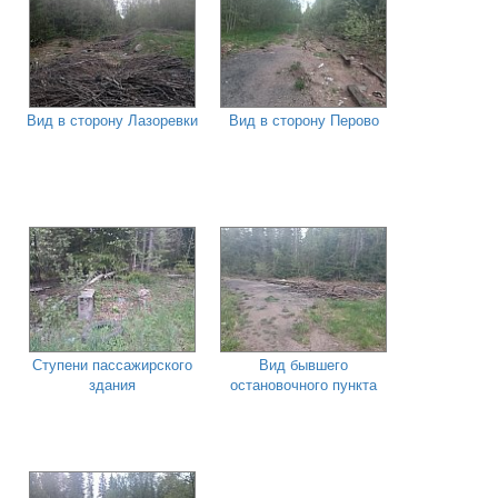
Вид в сторону Лазоревки
Вид в сторону Перово
Ступени пассажирского
Вид бывшего
здания
остановочного пункта