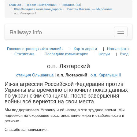
Главная
Проект «Фотолинии»
Украина (УЗ)
Юго-Западная железная дорога
Участок Фастов I — Мироновка
о.п. Лютарский
Railwayz.info
Toggle
navigatio
Главная страница «Фотолиний»
Карта дороги
Новые фото
Статистика
Последние комментарии
Форум
Вход
о.п. Лютарский
станция Ольшаница
|
о.п. Лютарский
|
о.п. Карапыши II
Из-за агрессии Российской Федерации против
Украины мы временно отключили показ данных
по украинским станциям. После завершения
войны всё вернётся на свои места.
Мы поддерживаем Украину и её народ в это трудное время. Мы
надеемся на скорейшее восстановление мира и стабильности в
регионе.
Спасибо за понимание.