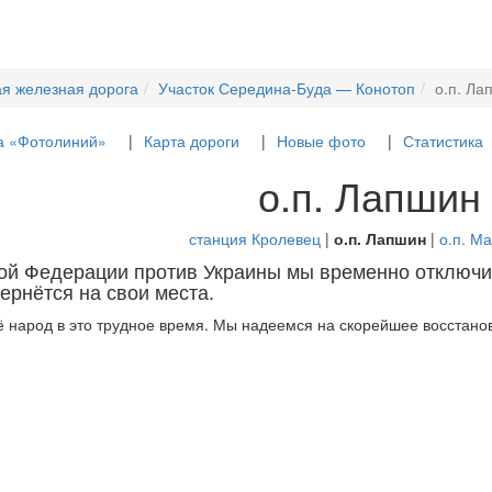
я железная дорога
Участок Середина-Буда — Конотоп
о.п. Ла
а «Фотолиний»
Карта дороги
Новые фото
Статистика
о.п. Лапшин
станция Кролевец
|
о.п. Лапшин
|
о.п. М
кой Федерации против Украины мы временно отключи
ернётся на свои места.
 народ в это трудное время. Мы надеемся на скорейшее восстанов