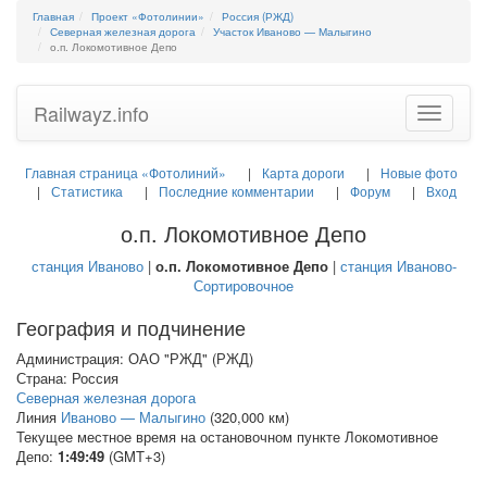
Главная
Проект «Фотолинии»
Россия (РЖД)
Северная железная дорога
Участок Иваново — Малыгино
о.п. Локомотивное Депо
Railwayz.info
Toggle
navigatio
Главная страница «Фотолиний»
Карта дороги
Новые фото
Статистика
Последние комментарии
Форум
Вход
о.п. Локомотивное Депо
станция Иваново
|
о.п. Локомотивное Депо
|
станция Иваново-
Сортировочное
География и подчинение
Администрация: ОАО "РЖД" (РЖД)
Страна: Россия
Северная железная дорога
Линия
Иваново — Малыгино
(320,000 км)
Текущее местное время на остановочном пункте Локомотивное
Депо:
1:49:49
(GMT+3)