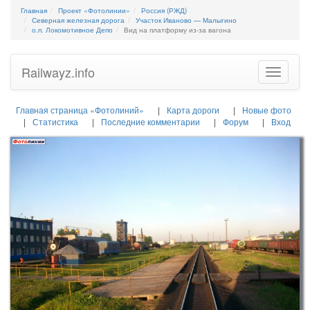
Главная
Проект «Фотолинии»
Россия (РЖД)
Северная железная дорога
Участок Иваново — Малыгино
о.п. Локомотивное Депо
Вид на платформу из-за вагона
Railwayz.info
Toggle
navigatio
Главная страница «Фотолиний»
Карта дороги
Новые фото
Статистика
Последние комментарии
Форум
Вход