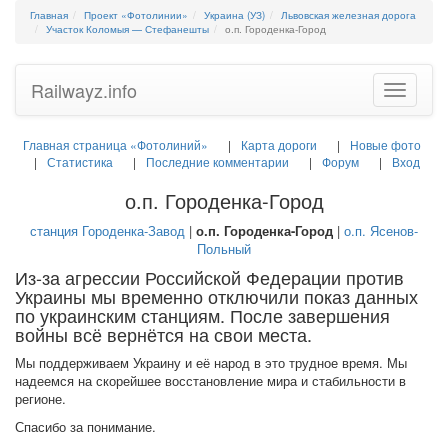
Главная
Проект «Фотолинии»
Украина (УЗ)
Львовская железная дорога
Участок Коломыя — Стефанешты
о.п. Городенка-Город
Railwayz.info
Toggle
navigatio
Главная страница «Фотолиний»
Карта дороги
Новые фото
Статистика
Последние комментарии
Форум
Вход
о.п. Городенка-Город
станция Городенка-Завод
|
о.п. Городенка-Город
|
о.п. Ясенов-
Польный
Из-за агрессии Российской Федерации против
Украины мы временно отключили показ данных
по украинским станциям. После завершения
войны всё вернётся на свои места.
Мы поддерживаем Украину и её народ в это трудное время. Мы
надеемся на скорейшее восстановление мира и стабильности в
регионе.
Спасибо за понимание.