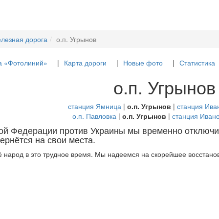
елезная дорога
о.п. Угрынов
а «Фотолиний»
Карта дороги
Новые фото
Статистика
о.п. Угрынов
станция Ямница
|
о.п. Угрынов
|
станция Ива
о.п. Павловка
|
о.п. Угрынов
|
станция Иван
кой Федерации против Украины мы временно отключи
ернётся на свои места.
 народ в это трудное время. Мы надеемся на скорейшее восстанов