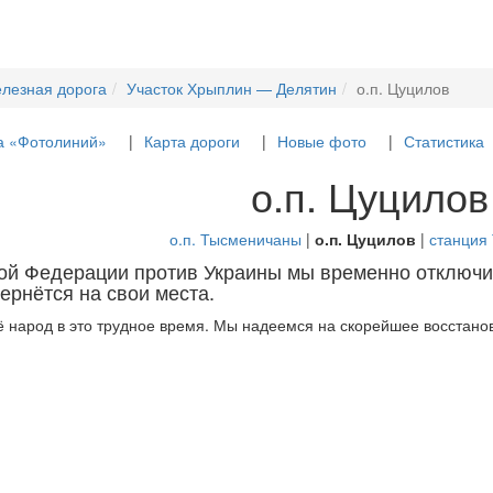
елезная дорога
Участок Хрыплин — Делятин
о.п. Цуцилов
а «Фотолиний»
Карта дороги
Новые фото
Статистика
о.п. Цуцилов
о.п. Тысменичаны
|
о.п. Цуцилов
|
станция
кой Федерации против Украины мы временно отключи
ернётся на свои места.
 народ в это трудное время. Мы надеемся на скорейшее восстанов