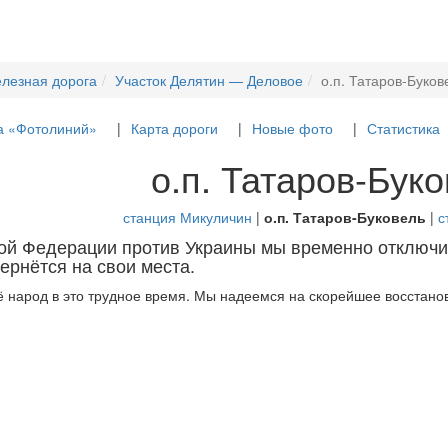
елезная дорога
Участок Делятин — Деловое
о.п. Татаров-Буков
а «Фотолиний»
Карта дороги
Новые фото
Статистика
о.п. Татаров-Бук
станция Микуличин
|
о.п. Татаров-Буковель
|
с
кой Федерации против Украины мы временно отключи
ернётся на свои места.
 народ в это трудное время. Мы надеемся на скорейшее восстанов