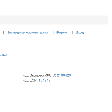
Последние комментарии
Форум
Вход
атье
Код Экспресс-3/
UIC
:
2100429
Код
ЕСР
:
134949