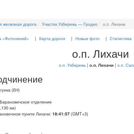
я железная дорога
Участок Узбережь — Гродно
о.п. Лихачи
а «Фотолиний»
Карта дороги
Новые фото
Статистика
о.п. Лихачи
о.п. Узбережь
|
о.п. Лихачи
|
о.п. Сал
одчинение
гунка (БЧ)
 Барановичское отделение
,130 км)
ановочном пункте Лихачи:
18:41:58
(GMT+3)