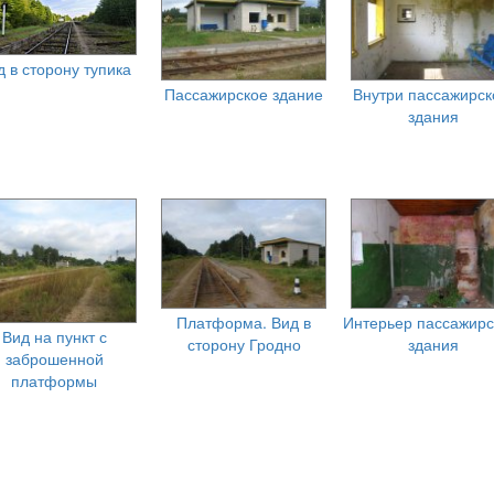
д в сторону тупика
Пассажирское здание
Внутри пассажирск
здания
Платформа. Вид в
Интерьер пассажирс
Вид на пункт с
сторону Гродно
здания
заброшенной
платформы