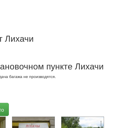
т Лихачи
ановочном пункте Лихачи
дача багажа не производятся.
то