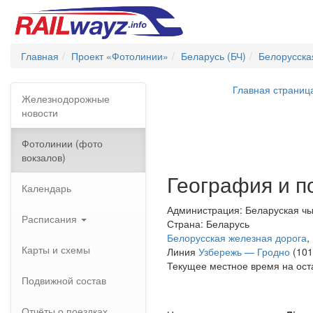
Главная
Проект «Фотолинии»
Беларусь (БЧ)
Белорусска
Главная страниц
Железнодорожные
новости
Фотолинии (фото
вокзалов)
География и п
Календарь
Администрация: Беларуская чы
Расписания
Страна: Беларусь
Белорусская железная дорога
,
Карты и схемы
Линия
Узбережь — Гродно
(101
Текущее местное время на ост
Подвижной состав
Отчёты о поездках