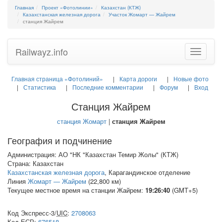
Главная
Проект «Фотолинии»
Казахстан (КТЖ)
Казахстанская железная дорога
Участок Жомарт — Жайрем
станция Жайрем
Railwayz.info
Toggle
navigatio
Главная страница «Фотолиний»
Карта дороги
Новые фото
Статистика
Последние комментарии
Форум
Вход
Станция Жайрем
станция Жомарт
|
станция Жайрем
География и подчинение
Администрация: АО "НК "Казахстан Темир Жолы" (КТЖ)
Страна: Казахстан
Казахстанская железная дорога
, Карагандинское отделение
Линия
Жомарт — Жайрем
(22,800 км)
Текущее местное время на станции Жайрем:
19:26:40
(GMT+5)
Код Экспресс-3/
UIC
:
2708063
Код
ЕСР
:
676518