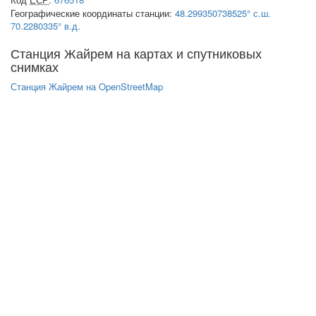
Географические координаты станции:
48.299350738525° с.ш.
70.2280335° в.д.
Станция Жайрем на картах и спутниковых
снимках
Станция Жайрем на OpenStreetMap