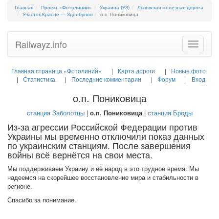
Главная
Проект «Фотолинии»
Украина (УЗ)
Львовская железная дорога
Участок Красне — Здолбунов
о.п. Пониковица
Railwayz.info
Toggle
navigatio
Главная страница «Фотолиний»
Карта дороги
Новые фото
Статистика
Последние комментарии
Форум
Вход
о.п. Пониковица
станция Заболотцы
|
о.п. Пониковица
|
станция Броды
Из-за агрессии Российской Федерации против
Украины мы временно отключили показ данных
по украинским станциям. После завершения
войны всё вернётся на свои места.
Мы поддерживаем Украину и её народ в это трудное время. Мы
надеемся на скорейшее восстановление мира и стабильности в
регионе.
Спасибо за понимание.