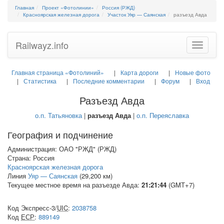
Главная
Проект «Фотолинии»
Россия (РЖД)
Красноярская железная дорога
Участок Уяр — Саянская
разъезд Авда
Railwayz.info
Toggle
navigatio
Главная страница «Фотолиний»
Карта дороги
Новые фото
Статистика
Последние комментарии
Форум
Вход
Разъезд Авда
о.п. Татьяновка
|
разъезд Авда
|
о.п. Переяславка
География и подчинение
Администрация: ОАО "РЖД" (РЖД)
Страна: Россия
Красноярская железная дорога
Линия
Уяр — Саянская
(29,200 км)
Текущее местное время на разъезде Авда:
21:21:44
(GMT+7)
Код Экспресс-3/
UIC
:
2038758
Код
ЕСР
:
889149