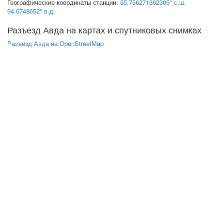
Географические координаты станции:
55.756271362305° с.ш.
94.6748652° в.д.
Разъезд Авда на картах и спутниковых снимках
Разъезд Авда на OpenStreetMap