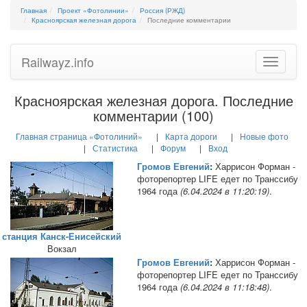
Главная
Проект «Фотолинии»
Россия (РЖД)
Красноярская железная дорога
Последние комментарии
Railwayz.info
Toggle
navigatio
Красноярская железная дорога. Последние
комментарии (100)
Главная страница «Фотолиний»
Карта дороги
Новые фото
Статистика
Форум
Вход
Громов Евгений
:
Харрисон Форман -
фоторепортер LIFE едет по Транссибу
1964 года
(6.04.2024 в 11:20:19)
.
станция Канск-Енисейский
Вокзал
Громов Евгений
:
Харрисон Форман -
фоторепортер LIFE едет по Транссибу
1964 года
(6.04.2024 в 11:18:48)
.