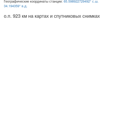
Географические координаты станции:
65.598922729492° с.ш.
34.194359° в.д.
о.п. 923 км на картах и спутниковых снимках