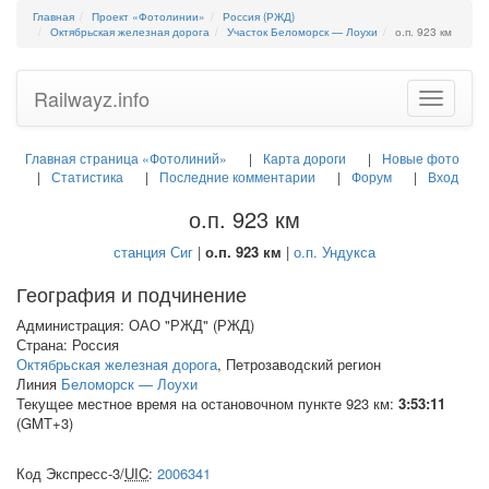
Главная
Проект «Фотолинии»
Россия (РЖД)
Октябрьская железная дорога
Участок Беломорск — Лоухи
о.п. 923 км
Railwayz.info
Toggle
navigatio
Главная страница «Фотолиний»
Карта дороги
Новые фото
Статистика
Последние комментарии
Форум
Вход
о.п. 923 км
станция Сиг
|
о.п. 923 км
|
о.п. Ундукса
География и подчинение
Администрация: ОАО "РЖД" (РЖД)
Страна: Россия
Октябрьская железная дорога
, Петрозаводский регион
Линия
Беломорск — Лоухи
Текущее местное время на остановочном пункте 923 км:
3:53:11
(GMT+3)
Код Экспресс-3/
UIC
:
2006341