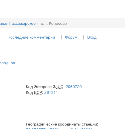
лжье-Пассажирское
о.п. Копосово
Последние комментарии
Форум
Вход
о
Народная
Код Экспресс-3/
UIC
:
2060720
Код
ЕСР
:
261311
Географические координаты станции: