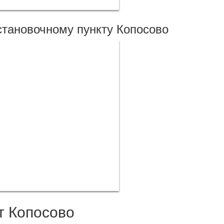
становочному пункту Копосово
т Копосово