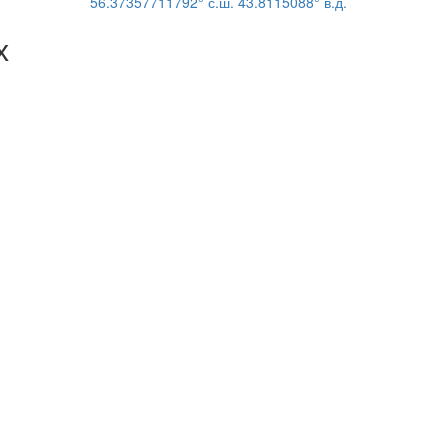
56.37357711792° с.ш. 43.8115088° в.д.
х