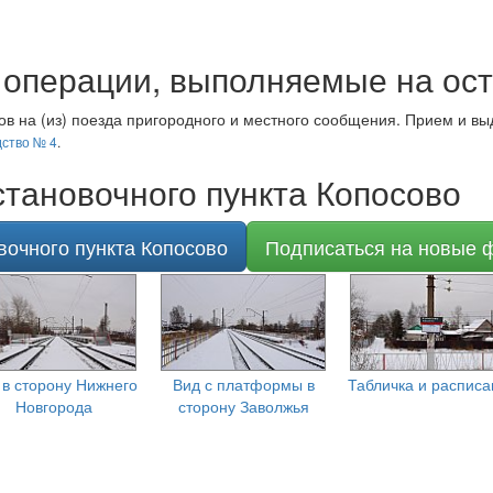
операции, выполняемые на ост
в на (из) поезда пригородного и местного сообщения. Прием и вы
ство № 4
.
тановочного пункта Копосово
вочного пункта Копосово
Подписаться на новые 
 в сторону Нижнего
Вид с платформы в
Табличка и расписа
Новгорода
сторону Заволжья