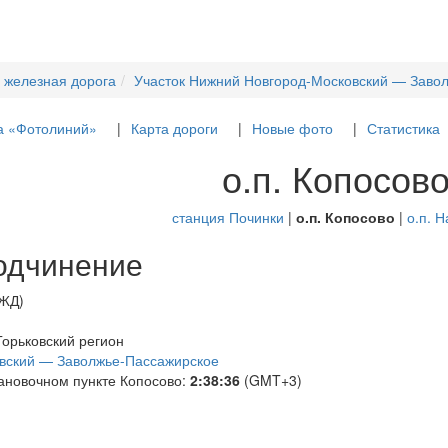
 железная дорога
Участок Нижний Новгород-Московский — Заво
а «Фотолиний»
Карта дороги
Новые фото
Статистика
о.п. Копосов
станция Починки
|
о.п. Копосово
|
о.п. 
одчинение
РЖД)
 Горьковский регион
вский — Заволжье-Пассажирское
ановочном пункте Копосово:
2:38:36
(GMT+3)