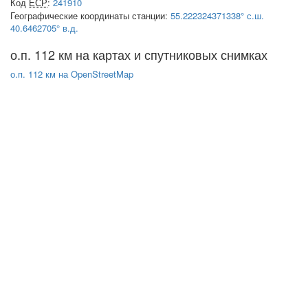
Код
ЕСР
:
241910
Географические координаты станции:
55.222324371338° с.ш.
40.6462705° в.д.
о.п. 112 км на картах и спутниковых снимках
о.п. 112 км на OpenStreetMap