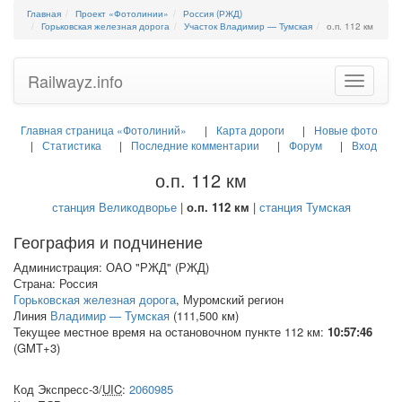
Главная
Проект «Фотолинии»
Россия (РЖД)
Горьковская железная дорога
Участок Владимир — Тумская
о.п. 112 км
Railwayz.info
Toggle
navigatio
Главная страница «Фотолиний»
Карта дороги
Новые фото
Статистика
Последние комментарии
Форум
Вход
о.п. 112 км
станция Великодворье
|
о.п. 112 км
|
станция Тумская
География и подчинение
Администрация: ОАО "РЖД" (РЖД)
Страна: Россия
Горьковская железная дорога
, Муромский регион
Линия
Владимир — Тумская
(111,500 км)
Текущее местное время на остановочном пункте 112 км:
10:57:47
(GMT+3)
Код Экспресс-3/
UIC
:
2060985