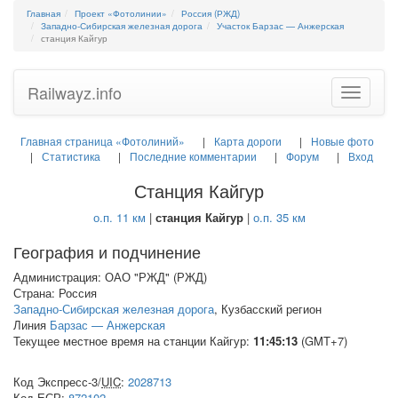
Главная
Проект «Фотолинии»
Россия (РЖД)
Западно-Сибирская железная дорога
Участок Барзас — Анжерская
станция Кайгур
Railwayz.info
Toggle
navigatio
Главная страница «Фотолиний»
Карта дороги
Новые фото
Статистика
Последние комментарии
Форум
Вход
Станция Кайгур
о.п. 11 км
|
станция Кайгур
|
о.п. 35 км
География и подчинение
Администрация: ОАО "РЖД" (РЖД)
Страна: Россия
Западно-Сибирская железная дорога
, Кузбасский регион
Линия
Барзас — Анжерская
Текущее местное время на станции Кайгур:
11:45:13
(GMT+7)
Код Экспресс-3/
UIC
:
2028713
Код
ЕСР
:
872102