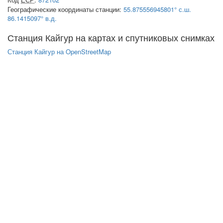
Географические координаты станции:
55.875556945801° с.ш.
86.1415097° в.д.
Станция Кайгур на картах и спутниковых снимках
Станция Кайгур на OpenStreetMap