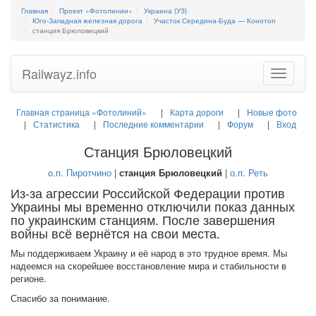
Главная
Проект «Фотолинии»
Украина (УЗ)
Юго-Западная железная дорога
Участок Середина-Буда — Конотоп
станция Брюловецкий
Railwayz.info
Toggle
navigatio
Главная страница «Фотолиний»
Карта дороги
Новые фото
Статистика
Последние комментарии
Форум
Вход
Станция Брюловецкий
о.п. Пиротчино
|
станция Брюловецкий
|
о.п. Реть
Из-за агрессии Российской Федерации против
Украины мы временно отключили показ данных
по украинским станциям. После завершения
войны всё вернётся на свои места.
Мы поддерживаем Украину и её народ в это трудное время. Мы
надеемся на скорейшее восстановление мира и стабильности в
регионе.
Спасибо за понимание.