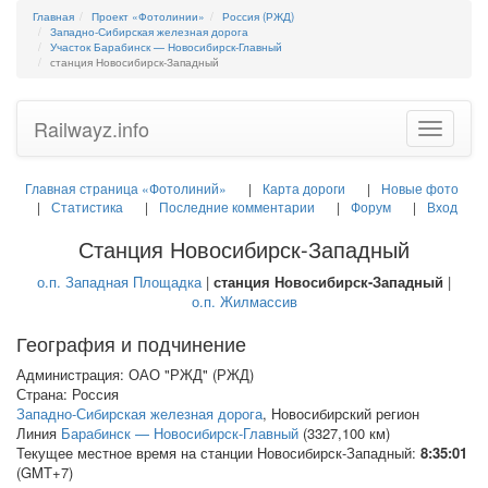
Главная
Проект «Фотолинии»
Россия (РЖД)
Западно-Сибирская железная дорога
Участок Барабинск — Новосибирск-Главный
станция Новосибирск-Западный
Railwayz.info
Toggle
navigatio
Главная страница «Фотолиний»
Карта дороги
Новые фото
Статистика
Последние комментарии
Форум
Вход
Станция Новосибирск-Западный
о.п. Западная Площадка
|
станция Новосибирск-Западный
|
о.п. Жилмассив
География и подчинение
Администрация: ОАО "РЖД" (РЖД)
Страна: Россия
Западно-Сибирская железная дорога
, Новосибирский регион
Линия
Барабинск — Новосибирск-Главный
(3327,100 км)
Текущее местное время на станции Новосибирск-Западный:
8:35:01
(GMT+7)