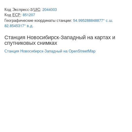
Код Экспресс-3/
UIC
:
2044003
Код
ЕСР
:
851207
Географические координаты станции:
54.995288848877° с.ш.
82.8545317° в.д.
Станция Новосибирск-Западный на картах и
спутниковых снимках
Станция Новосибирск-Западный на OpenStreetMap