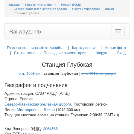
Главная
Проект «Фотолинии»
Россия (РЖД)
Северо-Кавказская железная дорога
Участок Миллерово — Лихая
станция Глубокая
Railwayz.info
Toggle
navigatio
Главная страница «Фотолиний»
Карта дороги
Новые фото
Статистика
Последние комментарии
Форум
Вход
Станция Глубокая
о.п. 1008 км
|
станция Глубокая
|
о.п. 1015 км (закр.)
География и подчинение
Администрация: ОАО "РЖД" (РЖД)
Страна: Россия
Северо-Кавказская железная дорога
, Ростовский регион
Линия
Миллерово — Лихая
(1012,300 км)
Текущее местное время на станции Глубокая:
2:30:32
(GMT+3)
Код Экспресс-3/
UIC
:
2064568
Код
ЕСР
:
587009