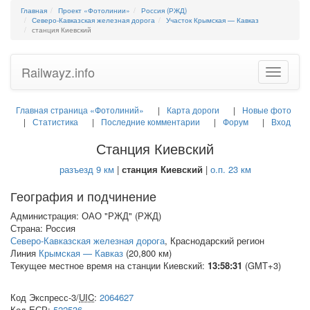
Главная
Проект «Фотолинии»
Россия (РЖД)
Северо-Кавказская железная дорога
Участок Крымская — Кавказ
станция Киевский
Railwayz.info
Toggle
navigatio
Главная страница «Фотолиний»
Карта дороги
Новые фото
Статистика
Последние комментарии
Форум
Вход
Станция Киевский
разъезд 9 км
|
станция Киевский
|
о.п. 23 км
География и подчинение
Администрация: ОАО "РЖД" (РЖД)
Страна: Россия
Северо-Кавказская железная дорога
, Краснодарский регион
Линия
Крымская — Кавказ
(20,800 км)
Текущее местное время на станции Киевский:
13:58:31
(GMT+3)
Код Экспресс-3/
UIC
:
2064627
Код
ЕСР
:
522536