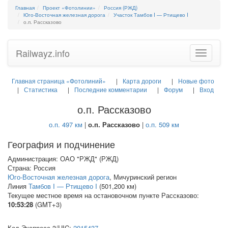
Главная
Проект «Фотолинии»
Россия (РЖД)
Юго-Восточная железная дорога
Участок Тамбов I — Ртищево I
о.п. Рассказово
Railwayz.info
Toggle
navigatio
Главная страница «Фотолиний»
Карта дороги
Новые фото
Статистика
Последние комментарии
Форум
Вход
о.п. Рассказово
о.п. 497 км
|
о.п. Рассказово
|
о.п. 509 км
География и подчинение
Администрация: ОАО "РЖД" (РЖД)
Страна: Россия
Юго-Восточная железная дорога
, Мичуринский регион
Линия
Тамбов I — Ртищево I
(501,200 км)
Текущее местное время на остановочном пункте Рассказово:
10:53:28
(GMT+3)
Код Экспресс-3/
UIC
:
2015437