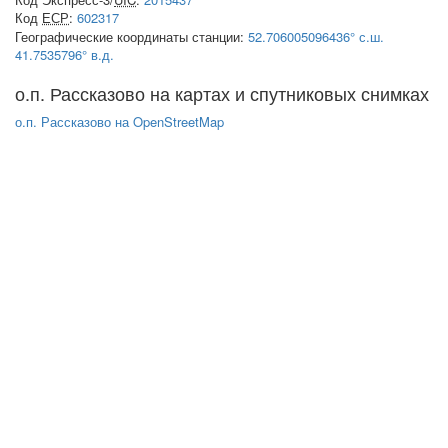
Код
ЕСР
:
602317
Географические координаты станции:
52.706005096436° с.ш.
41.7535796° в.д.
о.п. Рассказово на картах и спутниковых снимках
о.п. Рассказово на OpenStreetMap