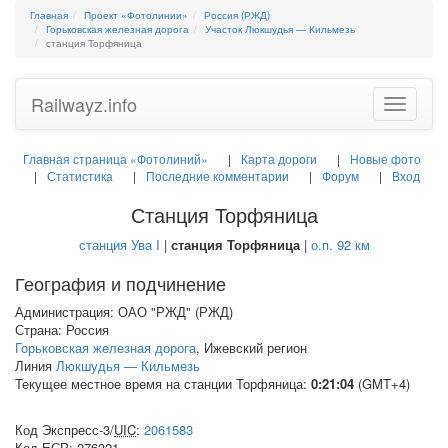
Главная
Проект «Фотолинии»
Россия (РЖД)
Горьковская железная дорога
Участок Люкшудья — Кильмезь
станция Торфяница
Railwayz.info
Toggle
navigatio
Главная страница «Фотолиний»
Карта дороги
Новые фото
Статистика
Последние комментарии
Форум
Вход
Станция Торфяница
станция Ува I
|
станция Торфяница
|
о.п. 92 км
География и подчинение
Администрация: ОАО "РЖД" (РЖД)
Страна: Россия
Горьковская железная дорога
, Ижевский регион
Линия
Люкшудья — Кильмезь
Текущее местное время на станции Торфяница:
0:21:04
(GMT+4)
Код Экспресс-3/
UIC
:
2061583
Код
ЕСР
: 276321