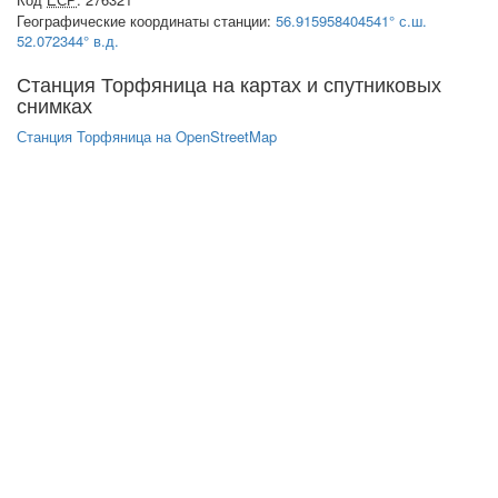
Географические координаты станции:
56.915958404541° с.ш.
52.072344° в.д.
Станция Торфяница на картах и спутниковых
снимках
Станция Торфяница на OpenStreetMap