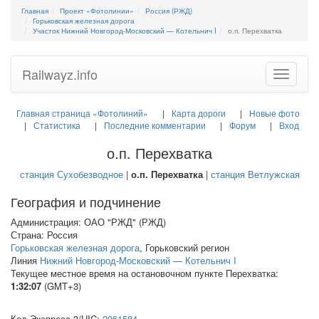
Главная
Проект «Фотолинии»
Россия (РЖД)
Горьковская железная дорога
Участок Нижний Новгород-Московский — Котельнич I
о.п. Перехватка
Railwayz.info
Toggle
navigatio
Главная страница «Фотолиний»
Карта дороги
Новые фото
Статистика
Последние комментарии
Форум
Вход
о.п. Перехватка
станция Сухобезводное
|
о.п. Перехватка
|
станция Ветлужская
География и подчинение
Администрация: ОАО "РЖД" (РЖД)
Страна: Россия
Горьковская железная дорога
, Горьковский регион
Линия
Нижний Новгород-Московский — Котельнич I
Текущее местное время на остановочном пункте Перехватка:
1:32:07
(GMT+3)
Код Экспресс-3/
UIC
:
2061584