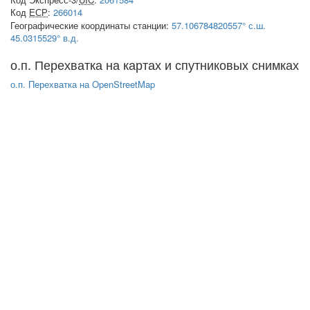
Код
ЕСР
:
266014
Географические координаты станции:
57.106784820557° с.ш.
45.0315529° в.д.
о.п. Перехватка на картах и спутниковых снимках
о.п. Перехватка на OpenStreetMap