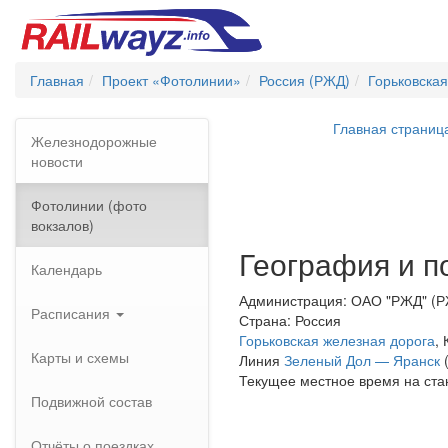
Главная
Проект «Фотолинии»
Россия (РЖД)
Горьковская
Главная страниц
Железнодорожные
новости
Фотолинии (фото
вокзалов)
География и п
Календарь
Администрация: ОАО "РЖД" (
Расписания
Страна: Россия
Горьковская железная дорога
,
Карты и схемы
Линия
Зеленый Дол — Яранск
(
Текущее местное время на ста
Подвижной состав
Отчёты о поездках