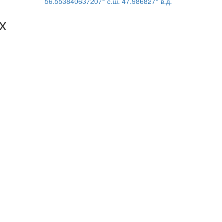
56.553840637207° с.ш. 47.986827° в.д.
х