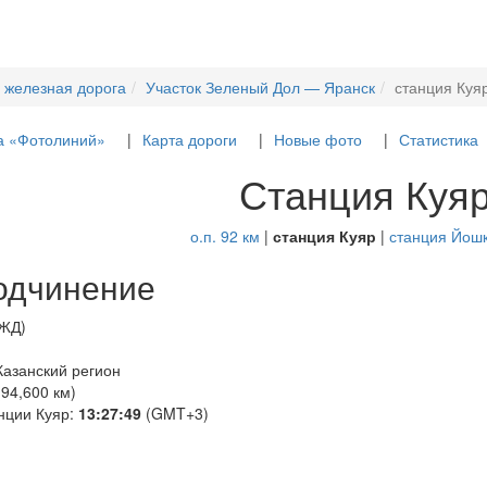
 железная дорога
Участок Зеленый Дол — Яранск
станция Куя
а «Фотолиний»
Карта дороги
Новые фото
Статистика
Станция Куя
о.п. 92 км
|
станция Куяр
|
станция Йош
одчинение
РЖД)
 Казанский регион
94,600 км)
нции Куяр:
13:27:50
(GMT+3)