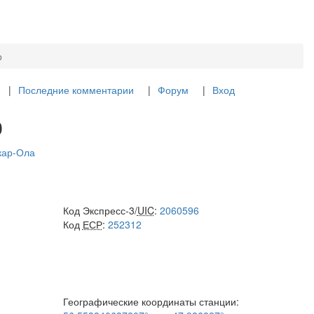
р
Последние комментарии
Форум
Вход
р
кар-Ола
Код Экспресс-3/
UIC
:
2060596
Код
ЕСР
:
252312
Географические координаты станции: