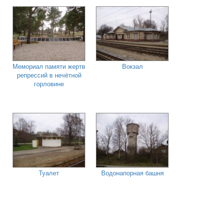
Мемориал памяти жертв
Вокзал
репрессий в нечётной
горловине
Туалет
Водонапорная башня