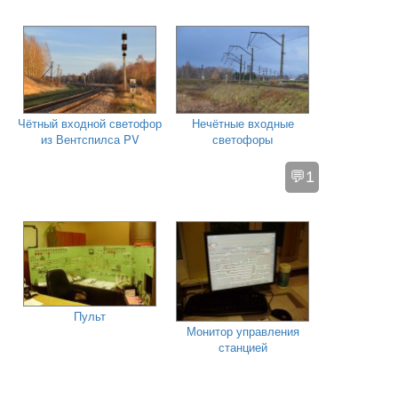
Чётный входной светофор
Нечётные входные
из Вентспилса PV
светофоры
💬1
Пульт
Монитор управления
станцией