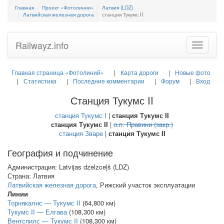
Главная
Проект «Фотолинии»
Латвия (LDZ)
Латвийская железная дорога
станция Тукумс II
Railwayz.info
Toggle
navigatio
Главная страница «Фотолиний»
Карта дороги
Новые фото
Статистика
Последние комментарии
Форум
Вход
Станция Тукумс II
станция Тукумс I
|
станция Тукумс II
станция Тукумс II
|
о.п. Правини (закр.)
станция Зваре
|
станция Тукумс II
География и подчинение
Администрация: Latvijas dzelzceļš (LDZ)
Страна: Латвия
Латвийская железная дорога
, Рижский участок эксплуатации
Линии
Торнякалнс — Тукумс II
(64,800 км)
Тукумс II — Елгава
(108,300 км)
Вентспилс — Тукумс II
(108,300 км)