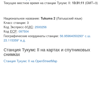
Текущее местное время на станции Тукумс II:
13:31:12
(GMT+3)
Национальное название:
Tukums 2
(Латышский язык)
Класс станции: 3
Код Экспресс-3/
UIC
:
2500256
Код
ЕСР
:
097504
Географические координаты станции:
56.95964050293° с.ш.
23.115359° в.д.
Станция Тукумс II на картах и спутниковых
снимках
Станция Тукумс II на OpenStreetMap