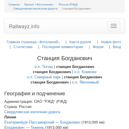
Главная
Проект «Фотолинии»
Россия (РЖД)
Свердловская железная дорога
станция Богданович
Railwayz.info
Toggle
navigatio
Главная страница «Фотолиний»
Карта дороги
Новые фото
Статистика
Последние комментарии
Форум
Вход
Станция Богданович
о.п. Тыгиш
|
станция Богданович
станция Богданович
|
о.п. Коменки
о.п. Северный парк
|
станция Богданович
станция Богданович
|
о.п. Яблоневый
География и подчинение
Администрация: ОАО "РЖД" (РЖД)
Страна: Россия
Свердловская железная дорога
Линии
Екатеринбург-Пассажирский — Богданович
(1913,000 км)
Богданович — Тюмень
(1913,000 км)