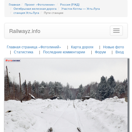
Главная
Проект «Фотолинии»
Россия (РЖД)
Октябрьская железная дорога
Участок Котлы — Усть-Луга
станция Усть-Луга
Пути станции
Railwayz.info
Toggle
navigatio
Главная страница «Фотолиний»
Карта дороги
Новые фото
Статистика
Последние комментарии
Форум
Вход