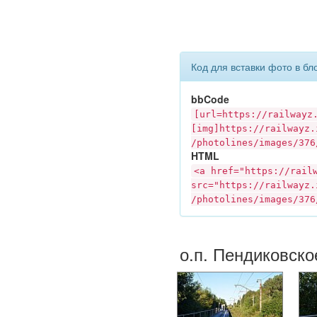
Код для вставки фото в бл
bbCode
[url=https://
railwayz
[img]https://
railwayz.
/photolines/images/376
HTML
<a href="https://
rail
src="https://
railwayz.
/photolines/images/376
о.п. Пендиковско