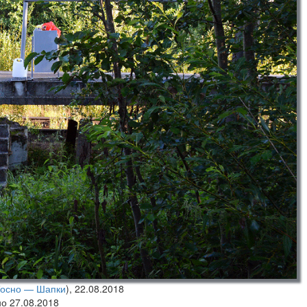
осно — Шапки
),
22.08.2018
но 27.08.2018