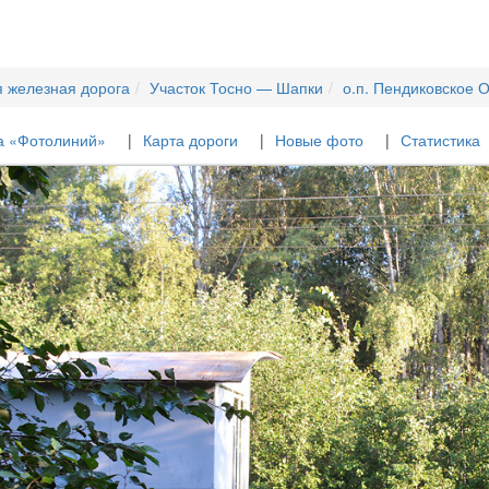
я железная дорога
Участок Тосно — Шапки
о.п. Пендиковское 
а «Фотолиний»
Карта дороги
Новые фото
Статистика