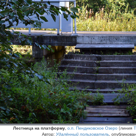
Лестница на платформу
,
о.п. Пендиковское Озеро
(линия
Т
Автор:
Удалённый пользователь
, опубликова