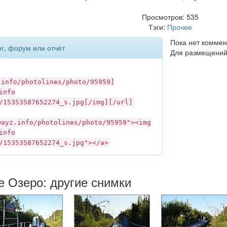
Просмотров: 535
Тэги:
Прочее
Пока нет коммен
ог, форум или отчёт
Для размещений
.info
/photolines/photo/95959]
info
/15353587652274_s.jpg[/img][/url]
wayz.info
/photolines/photo/95959"><img
info
/15353587652274_s.jpg"></a>
е Озеро: другие снимки