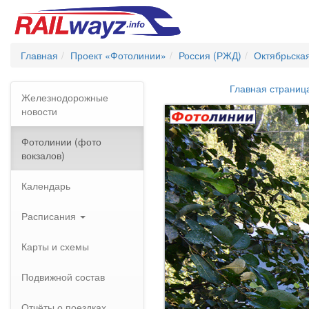
Главная
Проект «Фотолинии»
Россия (РЖД)
Октябрьска
Главная страниц
Железнодорожные
новости
Фотолинии (фото
вокзалов)
Календарь
Расписания
Карты и схемы
Подвижной состав
Отчёты о поездках