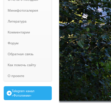
Минифотогалерея
Литература
Комментарии
Форум
Обратная связь
Как помочь сайту
О проекте
Telegram канал
«Фотолинии»