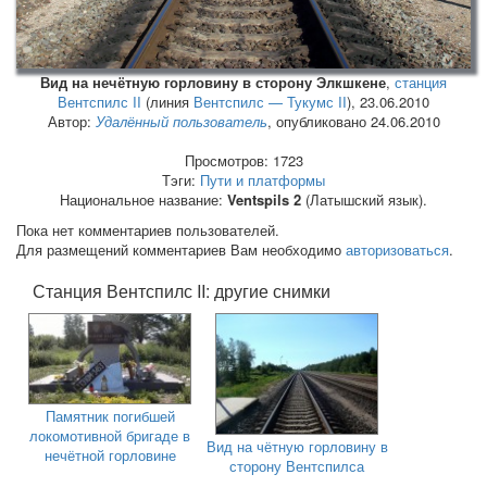
Вид на нечётную горловину в сторону Элкшкене
,
станция
Вентспилс II
(линия
Вентспилс — Тукумс II
),
23.06.2010
Автор:
Удалённый пользователь
, опубликовано 24.06.2010
Просмотров: 1723
Тэги:
Пути и платформы
Национальное название:
Ventspils 2
(Латышский язык).
Пока нет комментариев пользователей.
Для размещений комментариев Вам необходимо
авторизоваться
.
Станция Вентспилс II: другие снимки
Памятник погибшей
локомотивной бригаде в
Вид на чётную горловину в
нечётной горловине
сторону Вентспилса