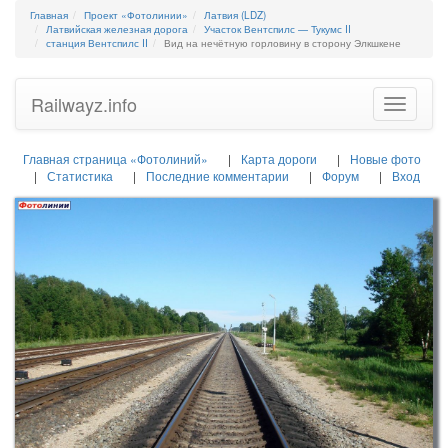
Главная
Проект «Фотолинии»
Латвия (LDZ)
Латвийская железная дорога
Участок Вентспилс — Тукумс II
станция Вентспилс II
Вид на нечётную горловину в сторону Элкшкене
Railwayz.info
Toggle
navigatio
Главная страница «Фотолиний»
Карта дороги
Новые фото
Статистика
Последние комментарии
Форум
Вход